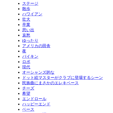
ステージ
散歩
ハワイアン
壮大
卒業
思い出
哀愁
ゆったり
アメリカの田舎
夜
バイキン
ロボ
現代
オーシャンズ的な
ドット絵マスターがクラブに登場するシーン
民族曲にまさかのエレキベース
チーズ
希望
エンドロール
ハッピーエンド
ベース