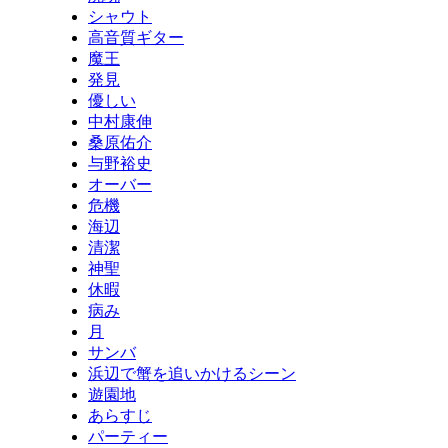
シャウト
高音質ギター
魔王
発見
優しい
中村康伸
桑原佑介
与野裕史
オーバー
危機
海辺
清潔
神聖
休暇
病み
月
サンバ
浜辺で蟹を追いかけるシーン
遊園地
あらすじ
パーティー