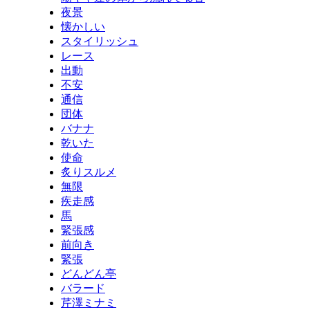
夜景
懐かしい
スタイリッシュ
レース
出動
不安
通信
団体
バナナ
乾いた
使命
炙りスルメ
無限
疾走感
馬
緊張感
前向き
緊張
どんどん亭
バラード
芹澤ミナミ