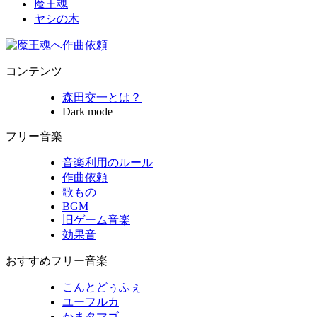
魔王魂
ヤシの木
コンテンツ
森田交一とは？
Dark mode
フリー音楽
音楽利用のルール
作曲依頼
歌もの
BGM
旧ゲーム音楽
効果音
おすすめフリー音楽
こんとどぅふぇ
ユーフルカ
かまタマゴ