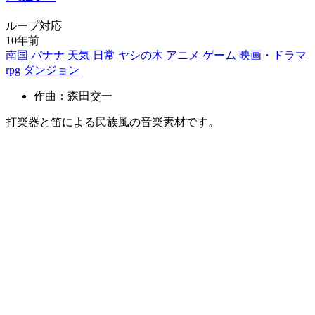
ループ対応
10年前
南国
バナナ
天気
日常
ヤシの木
アニメ
ゲーム
映画・ドラマ
rpg
ダンジョン
作曲：森田交一
打楽器と笛による民族風の音楽素材です。