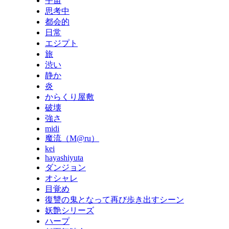
宇宙
思考中
都会的
日常
エジプト
旅
渋い
静か
炎
からくり屋敷
破壊
強さ
midi
魔流（M@ru）
kei
hayashiyuta
ダンジョン
オシャレ
目覚め
復讐の鬼となって再び歩き出すシーン
妖艶シリーズ
ハープ