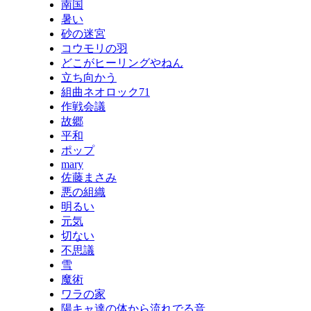
南国
暑い
砂の迷宮
コウモリの羽
どこがヒーリングやねん
立ち向かう
組曲ネオロック71
作戦会議
故郷
平和
ポップ
mary
佐藤まさみ
悪の組織
明るい
元気
切ない
不思議
雪
魔術
ワラの家
陽キャ達の体から流れでる音