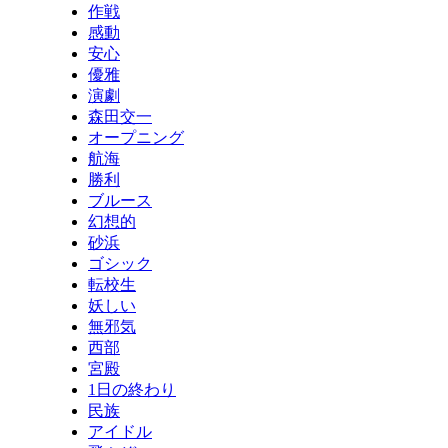
作戦
感動
安心
優雅
演劇
森田交一
オープニング
航海
勝利
ブルース
幻想的
砂浜
ゴシック
転校生
妖しい
無邪気
西部
宮殿
1日の終わり
民族
アイドル