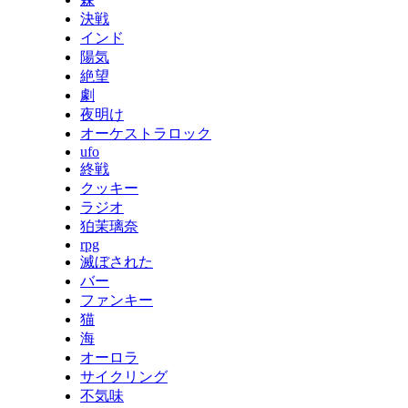
決戦
インド
陽気
絶望
劇
夜明け
オーケストラロック
ufo
終戦
クッキー
ラジオ
狛茉璃奈
rpg
滅ぼされた
バー
ファンキー
猫
海
オーロラ
サイクリング
不気味