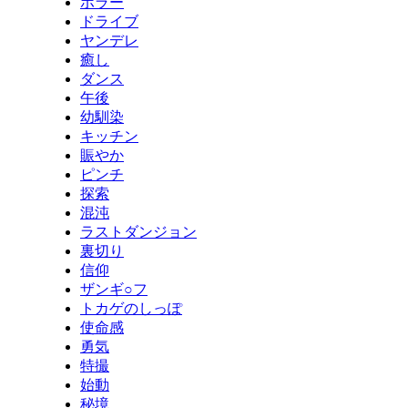
ホラー
ドライブ
ヤンデレ
癒し
ダンス
午後
幼馴染
キッチン
賑やか
ピンチ
探索
混沌
ラストダンジョン
裏切り
信仰
ザンギ○フ
トカゲのしっぽ
使命感
勇気
特撮
始動
秘境