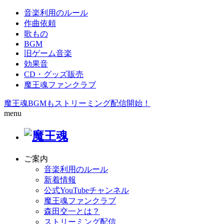
音楽利用のルール
作曲依頼
歌もの
BGM
旧ゲーム音楽
効果音
CD・グッズ販売
魔王魂ファンクラブ
魔王魂BGMもストリーミング配信開始！
menu
ご案内
音楽利用のルール
新着情報
公式YouTubeチャンネル
魔王魂ファンクラブ
森田交一とは？
ストリーミング配信