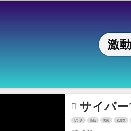
激
サイバー
ピンチ
激動
出動
戦闘前