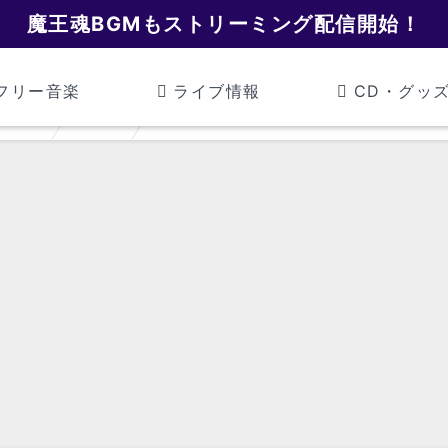
魔王魂BGMもストリーミング配信開始！
フリー音楽
ライブ情報
CD・グッ
魔王魂
激動