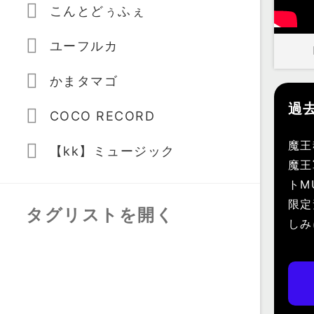
こんとどぅふぇ
ユーフルカ
かまタマゴ
過
COCO RECORD
魔王
【kk】ミュージック
魔王
トM
限定
タグリストを開く
しみ