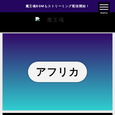
魔王魂BGMもストリーミング配信開始！
魔王魂ファンクラブ
menu
アフリカ
アフリカ