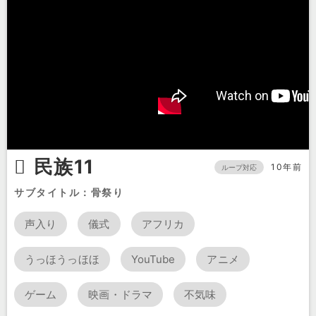
民族11
10年前
ループ対応
サブタイトル：骨祭り
声入り
儀式
アフリカ
うっほうっほほ
YouTube
アニメ
ゲーム
映画・ドラマ
不気味