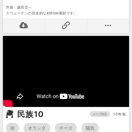
作曲：森田交一
スウェーデンの田舎的な村BGM素材です。
民族10
10年前
ループ対応
街
オランダ
チーズ
陽気