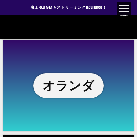
魔王魂BGMもストリーミング配信開始！
魔王魂ファンクラブ
menu
オランダ
オランダ