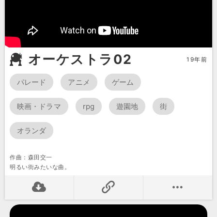
オーケストラ02
19年前
パレード
アニメ
ゲーム
映画・ドラマ
rpg
遊園地
街
オランダ
作曲：森田交一
明るい街みたいな曲。