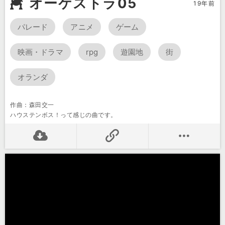
オーケストラ05
19年前
パレード
アニメ
ゲーム
映画・ドラマ
rpg
遊園地
街
オランダ
作曲：森田交一
ハウステンボス！って感じの曲です。