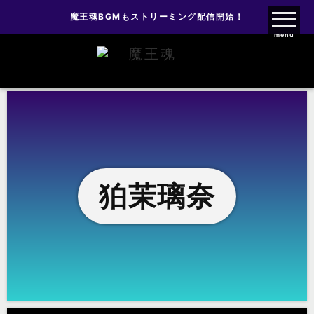
魔王魂BGMもストリーミング配信開始！
魔王魂ファンクラブ
menu
狛茉璃奈
狛茉璃奈