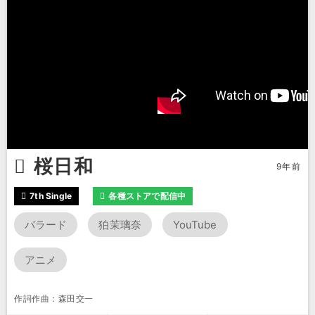
桜日和
9年前
7th Single
各種ストアで配信中
バラード
狛茉璃奈
YouTube
アニメ
作詞作曲：森田交一