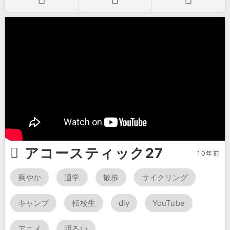
アコースティック27
10年前
爽やか
通学
散歩
サイクリング
キャンプ
転校生
diy
YouTube
アニメ
明るい