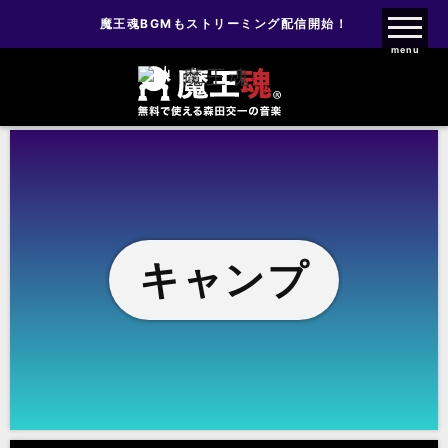
魔王魂BGMもストリーミング配信開始！
魔王魂ファンクラブ
menu
キャンプ
キャンプ