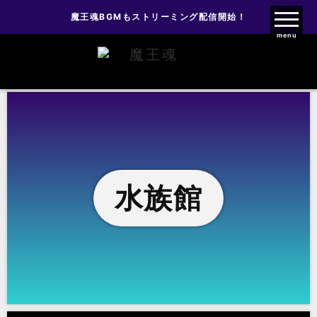
魔王魂BGMもストリーミング配信開始！
魔王魂ファンクラブ
menu
水族館
水族館