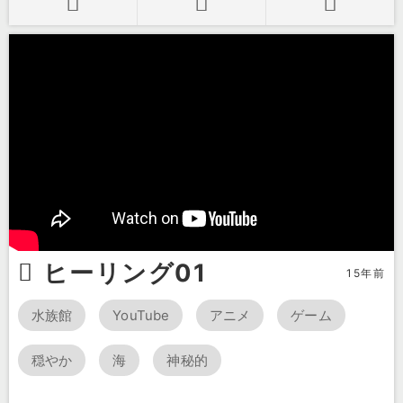
ヒーリング01
15年前
水族館
YouTube
アニメ
ゲーム
穏やか
海
神秘的