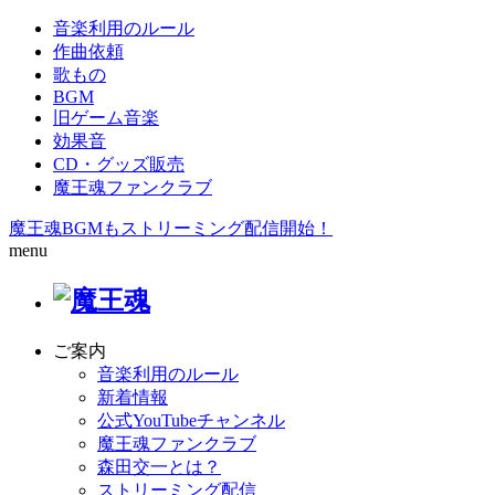
音楽利用のルール
作曲依頼
歌もの
BGM
旧ゲーム音楽
効果音
CD・グッズ販売
魔王魂ファンクラブ
魔王魂BGMもストリーミング配信開始！
menu
ご案内
音楽利用のルール
新着情報
公式YouTubeチャンネル
魔王魂ファンクラブ
森田交一とは？
ストリーミング配信