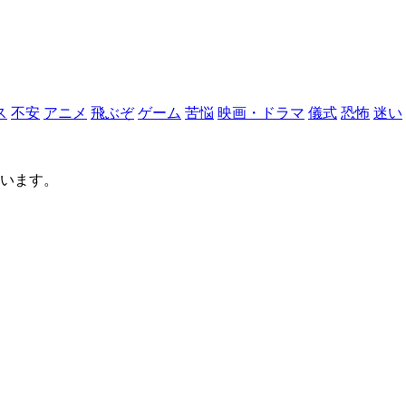
ス
不安
アニメ
飛ぶぞ
ゲーム
苦悩
映画・ドラマ
儀式
恐怖
迷い
ています。