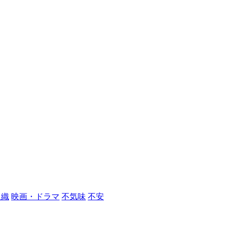
組織
映画・ドラマ
不気味
不安