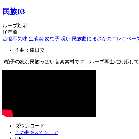
民族03
ループ対応
10年前
苦悩不気味
生演奏
変拍子
呪い
民族曲にまさかのエレキベー
作曲：森田交一
5拍子の変な民族っぽい音楽素材です。ループ再生に対応し
ダウンロード
この曲をXでシェア
URL