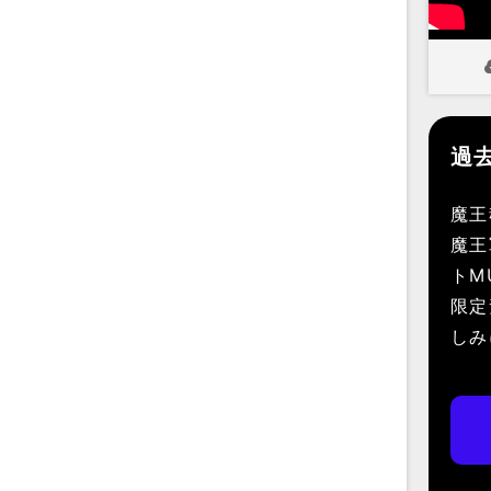
過
魔王
魔王
トM
限定
しみ