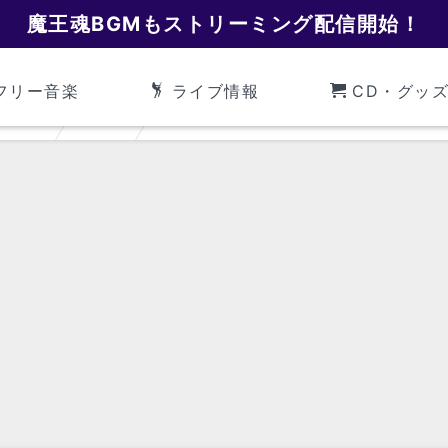
魔王魂BGMもストリーミング配信開始！
フリー音楽
ライブ情報
CD・グッ
魔王魂
孤独