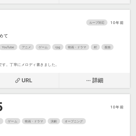
10年前
ループ対応
めて
YouTube
アニメ
ゲーム
rpg
映画・ドラマ
村
孤独
です。丁寧にメロディ書きました。
URL
詳細
5
10年前
メ
ゲーム
映画・ドラマ
演劇
オープニング