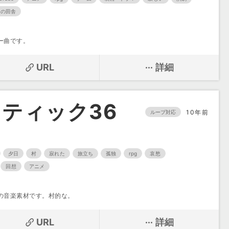
カの田舎
ー曲です。
URL
詳細
ティック36
10年前
ループ対応
夕日
村
寂れた
旅立ち
孤独
rpg
哀愁
回想
アニメ
の音楽素材です。村的な。
URL
詳細