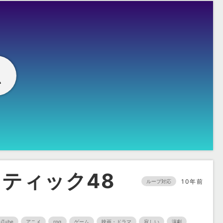
独
ティック48
10年前
ループ対応
uTube
アニメ
rpg
ゲーム
映画・ドラマ
寂しい
演劇