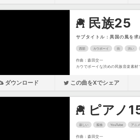
民族25
サブタイトル：異国の風を求
西部
カウボーイ
街
渋い
作曲：森田交一
カウでボーイな渋めの民族音楽素材
ダウンロード
この曲をXでシェア
ピアノ1
寂しい
孤独
YouTube
アニ
作曲：森田交一