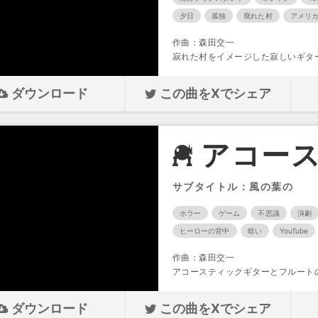
夕日
孤独
廃れた村
アメリ
作曲：森田交一
寂れた村をイメージした寂しいギタ
ダウンロード
この曲をXでシェア
アコース
サブタイトル：風の葉の
ホラー
ゲーム
不思議
演劇
ヒーローの背中
暗い
YouTube
作曲：森田交一
アコースティックギターとフルート
ダウンロード
この曲をXでシェア