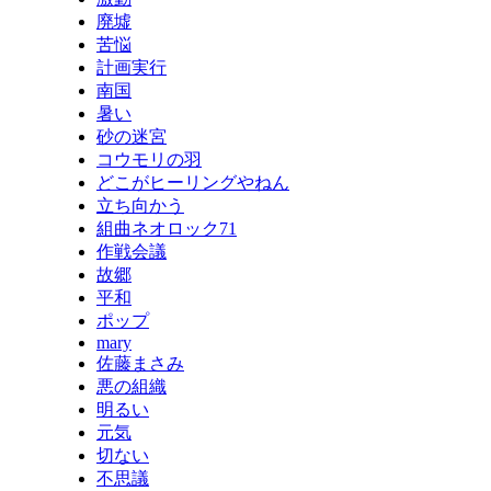
廃墟
苦悩
計画実行
南国
暑い
砂の迷宮
コウモリの羽
どこがヒーリングやねん
立ち向かう
組曲ネオロック71
作戦会議
故郷
平和
ポップ
mary
佐藤まさみ
悪の組織
明るい
元気
切ない
不思議