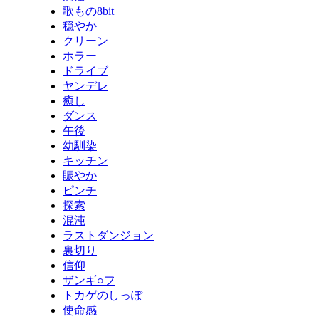
歌もの8bit
穏やか
クリーン
ホラー
ドライブ
ヤンデレ
癒し
ダンス
午後
幼馴染
キッチン
賑やか
ピンチ
探索
混沌
ラストダンジョン
裏切り
信仰
ザンギ○フ
トカゲのしっぽ
使命感