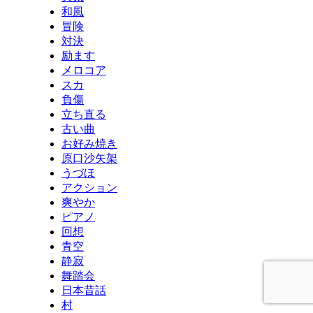
和風
冒険
対決
励ます
メロコア
スカ
負傷
立ち直る
古い曲
お好み焼き
原口沙矢架
うづほ
アクション
爽やか
ピアノ
回想
青空
静寂
舞踏会
日本昔話
村