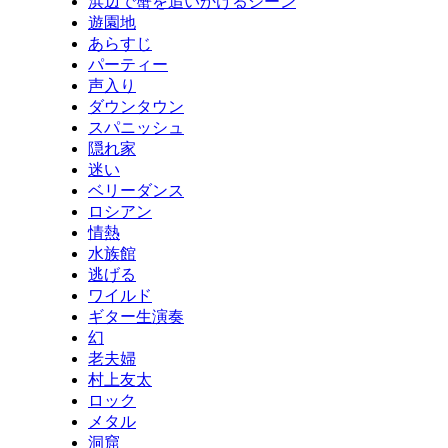
浜辺で蟹を追いかけるシーン
遊園地
あらすじ
パーティー
声入り
ダウンタウン
スパニッシュ
隠れ家
迷い
ベリーダンス
ロシアン
情熱
水族館
逃げる
ワイルド
ギター生演奏
幻
老夫婦
村上友太
ロック
メタル
洞窟