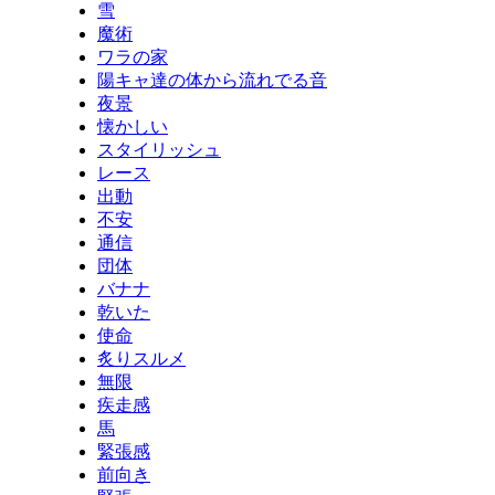
雪
魔術
ワラの家
陽キャ達の体から流れでる音
夜景
懐かしい
スタイリッシュ
レース
出動
不安
通信
団体
バナナ
乾いた
使命
炙りスルメ
無限
疾走感
馬
緊張感
前向き