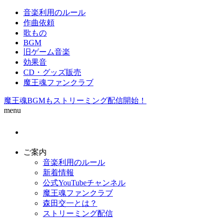
音楽利用のルール
作曲依頼
歌もの
BGM
旧ゲーム音楽
効果音
CD・グッズ販売
魔王魂ファンクラブ
魔王魂BGMもストリーミング配信開始！
menu
ご案内
音楽利用のルール
新着情報
公式YouTubeチャンネル
魔王魂ファンクラブ
森田交一とは？
ストリーミング配信