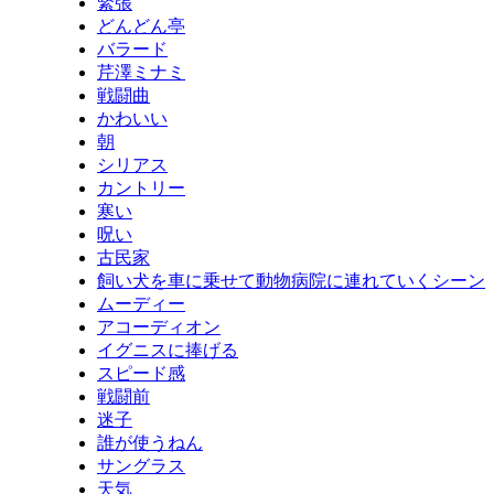
緊張
どんどん亭
バラード
芹澤ミナミ
戦闘曲
かわいい
朝
シリアス
カントリー
寒い
呪い
古民家
飼い犬を車に乗せて動物病院に連れていくシーン
ムーディー
アコーディオン
イグニスに捧げる
スピード感
戦闘前
迷子
誰が使うねん
サングラス
天気