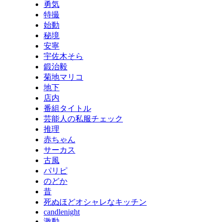
勇気
特撮
始動
秘境
安寧
宇佐木そら
鍛治毅
菊地マリコ
地下
店内
番組タイトル
芸能人の私服チェック
推理
赤ちゃん
サーカス
古風
パリピ
のどか
昔
死ぬほどオシャレなキッチン
candlenight
激動