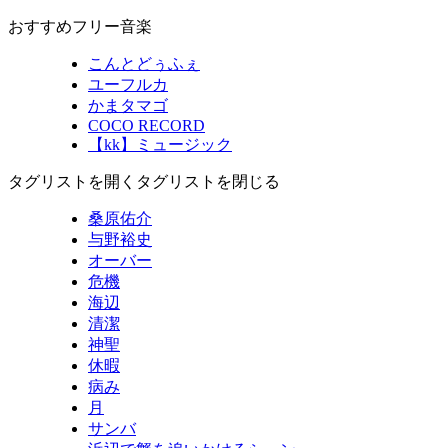
おすすめフリー音楽
こんとどぅふぇ
ユーフルカ
かまタマゴ
COCO RECORD
【kk】ミュージック
タグリストを開く
タグリストを閉じる
桑原佑介
与野裕史
オーバー
危機
海辺
清潔
神聖
休暇
病み
月
サンバ