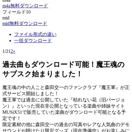
m4a
m4a無料ダウンロード
フィールド10
mid
mid無料ダウンロード
ファイル形式の違い
一括ダウンロード
1/2
1
2
»
過去曲もダウンロード可能！魔王魂の
サブスク始まりました！
魔王魂の中の人こと森田交一のファンクラブ『魔王軍』が正
式サービス開始しました！
魔王軍では過去に公開していた『枯れない花（旧バージョ
ン）』といった現在非公開となっている楽曲や姉妹サイト
MUSiX51で販売していた楽曲がダウンロード可能となる予
定です！
限定素材の他に森田交一の過去の写真やレアな人気曲のデモ
サウンドが聴けたり限定グッズ（現在準備中）がお楽しみに