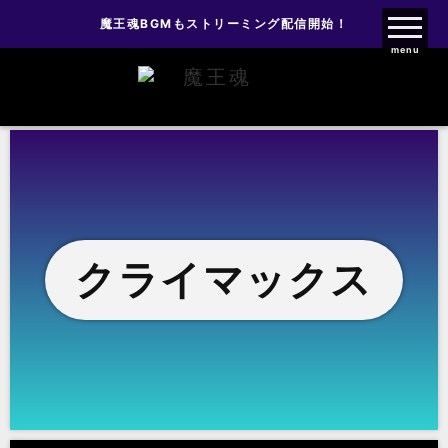
魔王魂BGMもストリーミング配信開始！
魔王魂ファンクラブ
menu
クライマックス
クライマックス