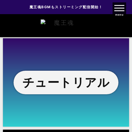
魔王魂BGMもストリーミング配信開始！
魔王魂ファンクラブ
menu
チュートリアル
チュートリアル