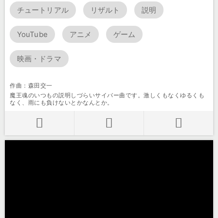
チュートリアル
リザルト
説明
YouTube
アニメ
ゲーム
映画・ドラマ
作曲：森田交一
魔王魂のいつもの説明しづらいサイバー曲です。激しくもなくゆるくも
なく、雨にも負けないとかなんとか。