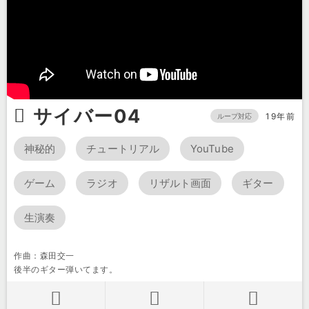
サイバー04
19年前
ループ対応
神秘的
チュートリアル
YouTube
ゲーム
ラジオ
リザルト画面
ギター
生演奏
作曲：森田交一
後半のギター弾いてます。