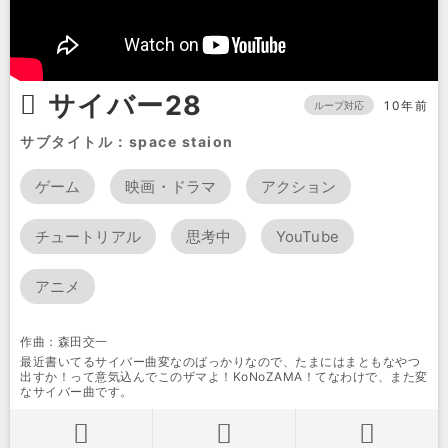
サイバー28
10年前
ループ対応
サブタイトル：space staion
ゲーム
映画・ドラマ
アクション
チュートリアル
思考中
YouTube
アニメ
作曲：森田交一
最近書いてるサイバー曲変なのばっかりなので、たまにはまともなやつ
出すか！って意気込んでこのザマよ！KoNoZAMA！てなわけで、また変
なサイバー曲です。