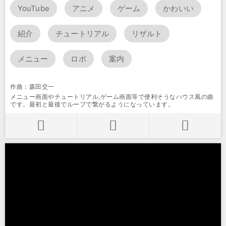
YouTube
アニメ
ゲーム
かわいい
紹介
チュートリアル
リザルト
メニュー
ロボ
案内
作曲：森田交一
メニュー画面やチュートリアル,ゲーム画面等で便利そうなハウス風の曲
です。最初と最後でループで繋がるようになっています。