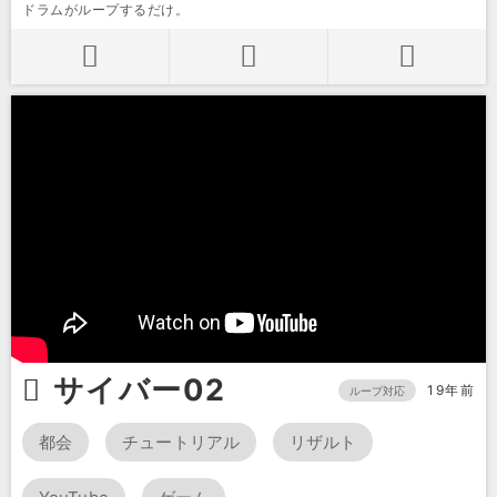
ドラムがループするだけ。
サイバー02
19年前
ループ対応
都会
チュートリアル
リザルト