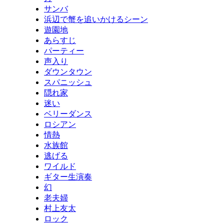
サンバ
浜辺で蟹を追いかけるシーン
遊園地
あらすじ
パーティー
声入り
ダウンタウン
スパニッシュ
隠れ家
迷い
ベリーダンス
ロシアン
情熱
水族館
逃げる
ワイルド
ギター生演奏
幻
老夫婦
村上友太
ロック