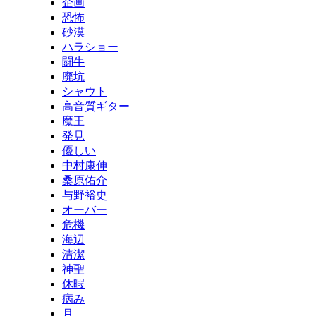
企画
恐怖
砂漠
ハラショー
闘牛
廃坑
シャウト
高音質ギター
魔王
発見
優しい
中村康伸
桑原佑介
与野裕史
オーバー
危機
海辺
清潔
神聖
休暇
病み
月