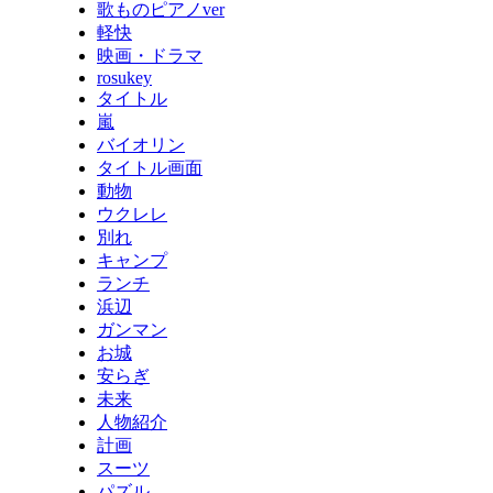
歌ものピアノver
軽快
映画・ドラマ
rosukey
タイトル
嵐
バイオリン
タイトル画面
動物
ウクレレ
別れ
キャンプ
ランチ
浜辺
ガンマン
お城
安らぎ
未来
人物紹介
計画
スーツ
パズル