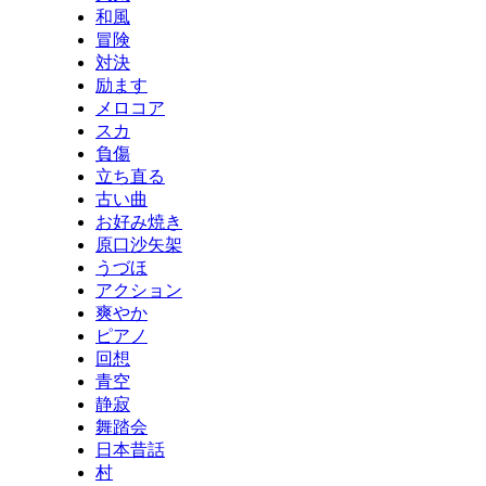
和風
冒険
対決
励ます
メロコア
スカ
負傷
立ち直る
古い曲
お好み焼き
原口沙矢架
うづほ
アクション
爽やか
ピアノ
回想
青空
静寂
舞踏会
日本昔話
村