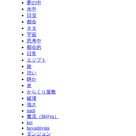
夢の中
水中
日没
都会
ネタ
宇宙
思考中
都会的
日常
エジプト
旅
渋い
静か
炎
からくり屋敷
破壊
強さ
midi
魔流（M@ru）
kei
hayashiyuta
ダンジョン