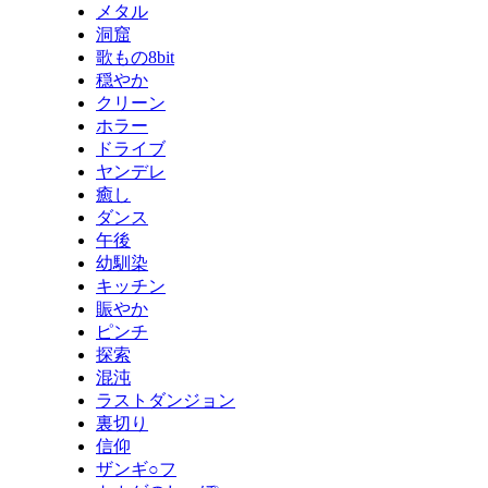
メタル
洞窟
歌もの8bit
穏やか
クリーン
ホラー
ドライブ
ヤンデレ
癒し
ダンス
午後
幼馴染
キッチン
賑やか
ピンチ
探索
混沌
ラストダンジョン
裏切り
信仰
ザンギ○フ