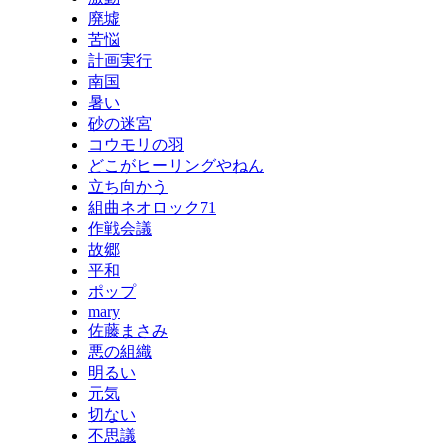
廃墟
苦悩
計画実行
南国
暑い
砂の迷宮
コウモリの羽
どこがヒーリングやねん
立ち向かう
組曲ネオロック71
作戦会議
故郷
平和
ポップ
mary
佐藤まさみ
悪の組織
明るい
元気
切ない
不思議