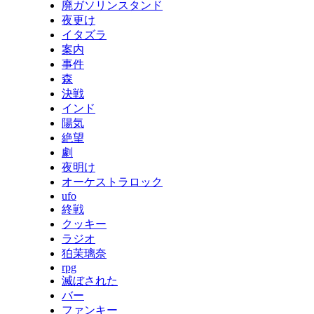
廃ガソリンスタンド
夜更け
イタズラ
案内
事件
森
決戦
インド
陽気
絶望
劇
夜明け
オーケストラロック
ufo
終戦
クッキー
ラジオ
狛茉璃奈
rpg
滅ぼされた
バー
ファンキー