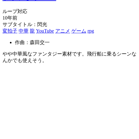
ループ対応
10年前
サブタイトル：閃光
変拍子
中華
龍
YouTube
アニメ
ゲーム
rpg
作曲：森田交一
やや中華風なファンタジー素材です。飛行船に乗るシーンな
んかでも使えそう。