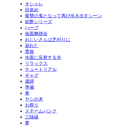
オシャレ
目覚め
復讐の鬼となって再び歩き出すシーン
妖艶シリーズ
ハープ
仮面舞踏会
おじいさんは芝刈りに
寂れた
貴族
水面に反射する光
リラックス
チュートリアル
ギャグ
遺跡
準備
車
ヤシの木
お祭り
スチームパンク
三味線
夢