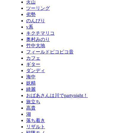
火山
ツーリング
劣勢
のんびり
v系
キクチマリコ
奥村みのり
竹中大地
フィールドピコピコ音
カフェ
ギター
ダンディ
海中
妖精
綺麗
おばあさんは川でpartynight！
旅立ち
高貴
湖
落ち着き
リザルト
戦隊モノ