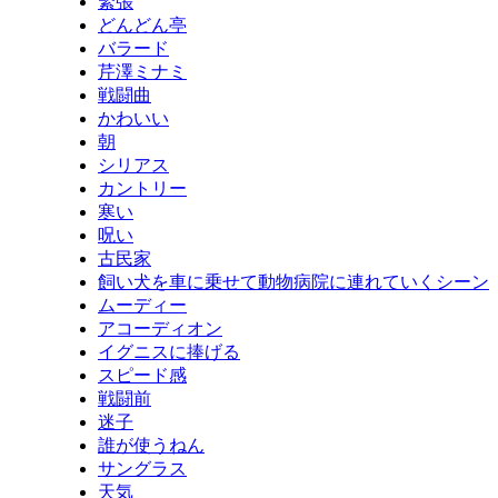
緊張
どんどん亭
バラード
芹澤ミナミ
戦闘曲
かわいい
朝
シリアス
カントリー
寒い
呪い
古民家
飼い犬を車に乗せて動物病院に連れていくシーン
ムーディー
アコーディオン
イグニスに捧げる
スピード感
戦闘前
迷子
誰が使うねん
サングラス
天気