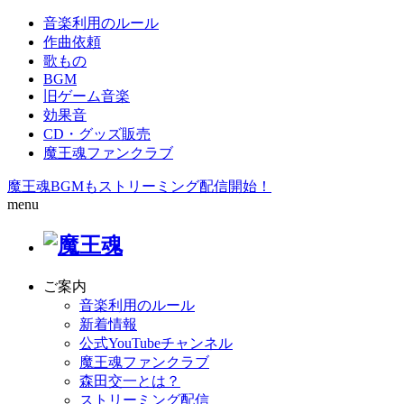
音楽利用のルール
作曲依頼
歌もの
BGM
旧ゲーム音楽
効果音
CD・グッズ販売
魔王魂ファンクラブ
魔王魂BGMもストリーミング配信開始！
menu
ご案内
音楽利用のルール
新着情報
公式YouTubeチャンネル
魔王魂ファンクラブ
森田交一とは？
ストリーミング配信