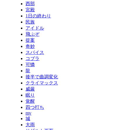
西部
宮殿
1日の終わり
民族
アイドル
飛ぶぞ
提案
奇妙
スパイス
コブラ
可憐
龍
後半で曲調変化
クライマックス
威厳
眠り
覚醒
四つ打ち
mv
城
大雨