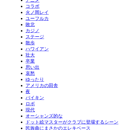
アニメ
コラボ
火ノ岡レイ
ユーフルカ
敗北
カジノ
ステージ
散歩
ハワイアン
壮大
卒業
思い出
哀愁
ゆったり
アメリカの田舎
夜
バイキン
ロボ
現代
オーシャンズ的な
ドット絵マスターがクラブに登場するシーン
民族曲にまさかのエレキベース