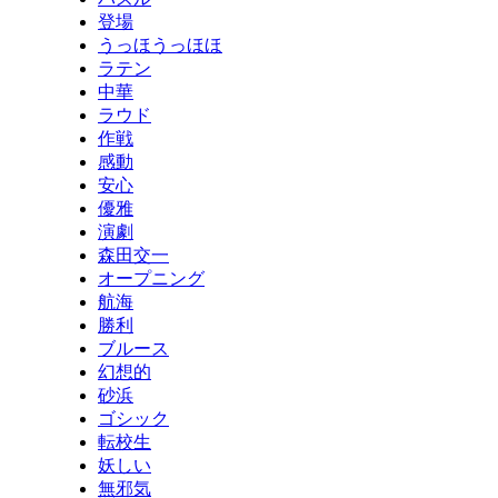
登場
うっほうっほほ
ラテン
中華
ラウド
作戦
感動
安心
優雅
演劇
森田交一
オープニング
航海
勝利
ブルース
幻想的
砂浜
ゴシック
転校生
妖しい
無邪気