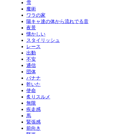
雪
魔術
ワラの家
陽キャ達の体から流れでる音
夜景
懐かしい
スタイリッシュ
レース
出動
不安
通信
団体
バナナ
乾いた
使命
炙りスルメ
無限
疾走感
馬
緊張感
前向き