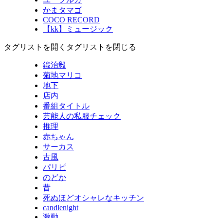
かまタマゴ
COCO RECORD
【kk】ミュージック
タグリストを開く
タグリストを閉じる
鍛治毅
菊地マリコ
地下
店内
番組タイトル
芸能人の私服チェック
推理
赤ちゃん
サーカス
古風
パリピ
のどか
昔
死ぬほどオシャレなキッチン
candlenight
激動