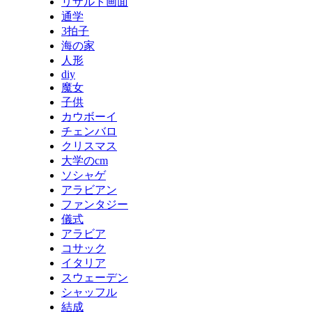
リザルト画面
通学
3拍子
海の家
人形
diy
魔女
子供
カウボーイ
チェンバロ
クリスマス
大学のcm
ソシャゲ
アラビアン
ファンタジー
儀式
アラビア
コサック
イタリア
スウェーデン
シャッフル
結成