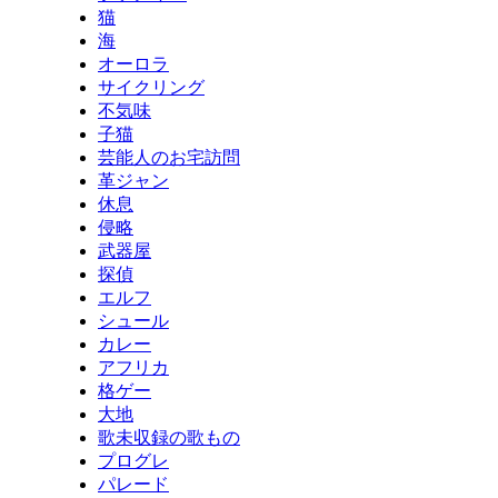
猫
海
オーロラ
サイクリング
不気味
子猫
芸能人のお宅訪問
革ジャン
休息
侵略
武器屋
探偵
エルフ
シュール
カレー
アフリカ
格ゲー
大地
歌未収録の歌もの
プログレ
パレード