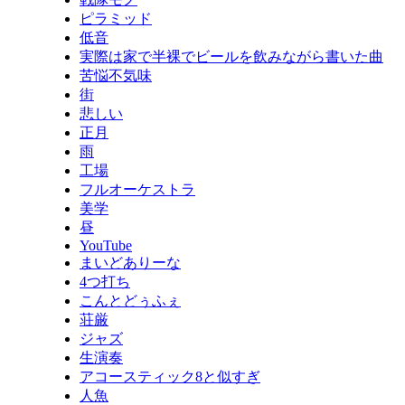
ピラミッド
低音
実際は家で半裸でビールを飲みながら書いた曲
苦悩不気味
街
悲しい
正月
雨
工場
フルオーケストラ
美学
昼
YouTube
まいどありーな
4つ打ち
こんとどぅふぇ
荘厳
ジャズ
生演奏
アコースティック8と似すぎ
人魚