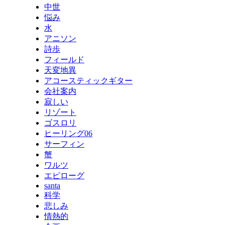
中世
悩み
水
アニソン
詩歩
フィールド
天変地異
アコースティックギター
会社案内
寂しい
リゾート
ゴスロリ
ヒーリング06
サーフィン
蟹
ワルツ
エピローグ
santa
科学
悲しみ
情熱的