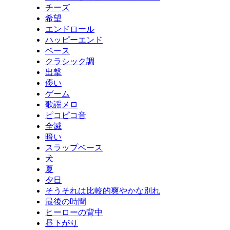
チーズ
希望
エンドロール
ハッピーエンド
ベース
クラシック調
出撃
儚い
ゲーム
歌謡メロ
ピコピコ音
全滅
暗い
スラップベース
犬
夏
夕日
そうそれは比較的爽やかな別れ
最後の時間
ヒーローの背中
昼下がり