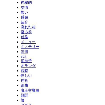
神秘的
友情
怖い
孤独
紹介
廃れた村
寝る前
迷路
メニュー
ミステリー
説明
8bit
変拍子
オランダ
戦時
怪しい
挫折
組曲
魔王交響曲
戦闘
陰