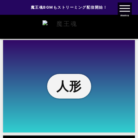
魔王魂BGMもストリーミング配信開始！
魔王魂ファンクラブ
menu
人形
人形