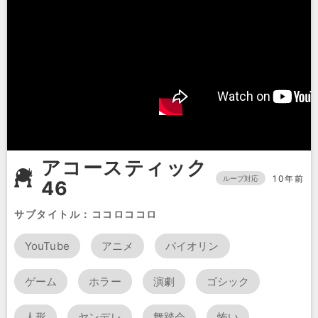
アコースティック
10年前
ループ対応
46
サブタイトル：ココロココロ
YouTube
アニメ
バイオリン
ゲーム
ホラー
演劇
ゴシック
人形
ヤンデレ
舞踏会
怖い