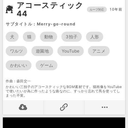
アコースティック
10年前
ループ対応
44
サブタイトル：Merry-go-round
犬
猫
動物
3拍子
人形
ワルツ
遊園地
YouTube
アニメ
かわいい
ゲーム
作曲：森田交一
かわいい三拍子のアコースティックなBGM素材です。猫画像をYouTube
で使いたいが為に作ったような曲なのに、すっかり忘れて馬を使ってし
まった不覚。