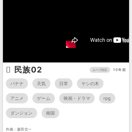
民族02
10年前
ループ対応
バナナ
天気
日常
ヤシの木
アニメ
ゲーム
映画・ドラマ
rpg
ダンジョン
南国
作曲：森田交一