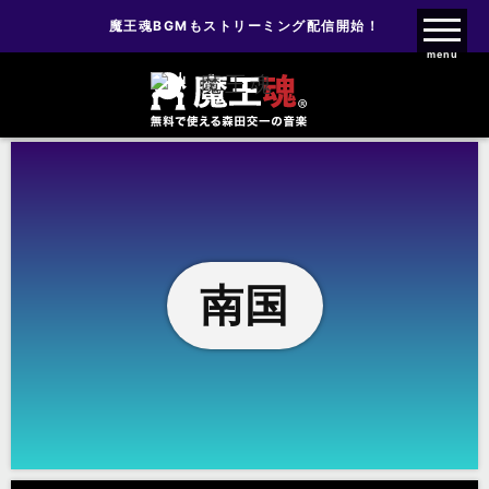
魔王魂BGMもストリーミング配信開始！
魔王魂ファンクラブ
menu
南国
南国