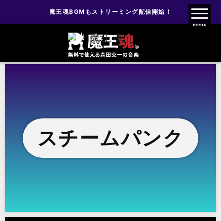
魔王魂BGMもストリーミング配信開始！
魔王魂ファンクラブ
menu
スチームパンク
スチームパンク