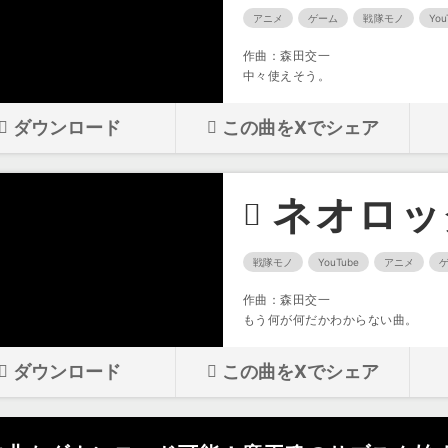
アニメ
ゲーム
戦隊モノ
You
作曲：森田交一
中々使えそう。
ダウンロード
この曲をXでシェア
ネオロッ
戦隊モノ
YouTube
アニメ
作曲：森田交一
もう何が何だかわからない曲。
ダウンロード
この曲をXでシェア