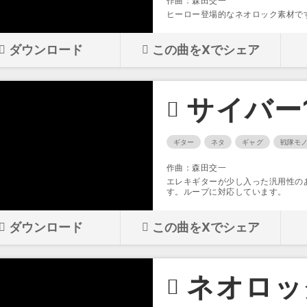
作曲：森田交一
ヒーロー登場的なネオロック素材で
ダウンロード
この曲をXでシェア
サイバー
ギター
ネタ
ギャグ
戦隊モ
作曲：森田交一
エレキギターが少し入った汎用性の
す。ループに対応しています。
ダウンロード
この曲をXでシェア
ネオロッ