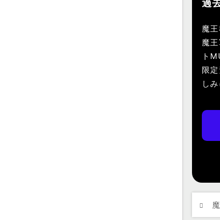
過
魔王
魔王
トM
限定
しみ