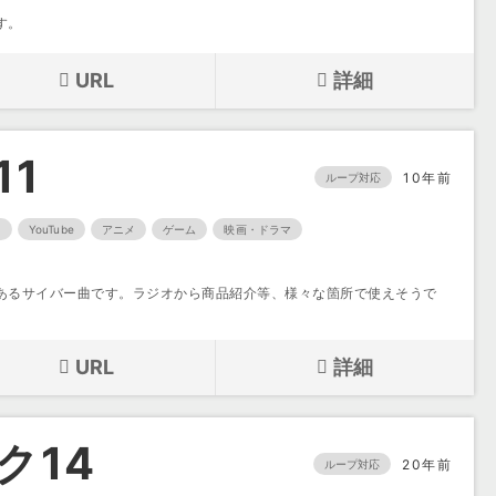
す。
URL
詳細
11
10年前
ループ対応
ノ
YouTube
アニメ
ゲーム
映画・ドラマ
あるサイバー曲です。ラジオから商品紹介等、様々な箇所で使えそうで
URL
詳細
ク14
20年前
ループ対応