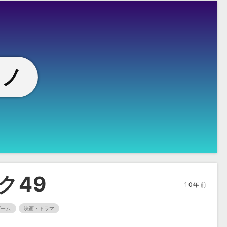
モノ
ク49
10年前
ゲーム
映画・ドラマ