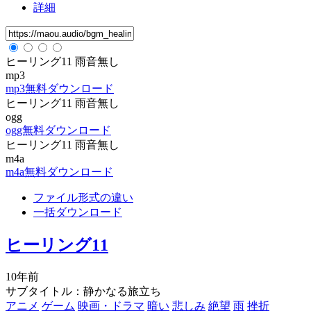
詳細
ヒーリング11 雨音無し
mp3
mp3無料ダウンロード
ヒーリング11 雨音無し
ogg
ogg無料ダウンロード
ヒーリング11 雨音無し
m4a
m4a無料ダウンロード
ファイル形式の違い
一括ダウンロード
ヒーリング11
10年前
サブタイトル：静かなる旅立ち
アニメ
ゲーム
映画・ドラマ
暗い
悲しみ
絶望
雨
挫折