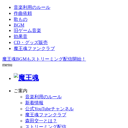
音楽利用のルール
作曲依頼
歌もの
BGM
旧ゲーム音楽
効果音
CD・グッズ販売
魔王魂ファンクラブ
魔王魂BGMもストリーミング配信開始！
menu
ご案内
音楽利用のルール
新着情報
公式YouTubeチャンネル
魔王魂ファンクラブ
森田交一とは？
ストリーミング配信