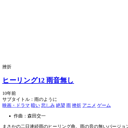
挫折
ヒーリング12 雨音無し
10年前
サブタイトル：雨のように
映画・ドラマ
暗い
悲しみ
絶望
雨
挫折
アニメ
ゲーム
作曲：森田交一
まさかの二日連続雨のヒーリング曲。雨の音の無いバージョ