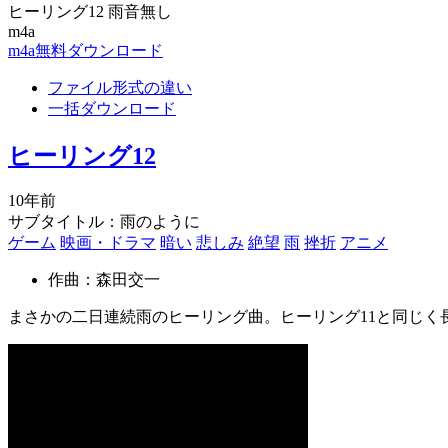
ヒーリング12 雨音無し
m4a
m4a無料ダウンロード
ファイル形式の違い
一括ダウンロード
ヒーリング12
10年前
サブタイトル：雨のように
ゲーム
映画・ドラマ
暗い
悲しみ
絶望
雨
挫折
アニメ
作曲：森田交一
まさかの二日連続雨のヒーリング曲。ヒーリング11と同じく