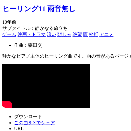
ヒーリング11 雨音無し
10年前
サブタイトル：静かなる旅立ち
ゲーム
映画・ドラマ
暗い
悲しみ
絶望
雨
挫折
アニメ
作曲：森田交一
静かなピアノ主体のヒーリング曲です。雨の音があるバージ
ダウンロード
この曲をXでシェア
URL