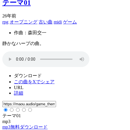
テーマ01
26年前
rpg
オープニング
古い曲
midi
ゲーム
作曲：森田交一
静かなハープの曲。
ダウンロード
この曲をXでシェア
URL
詳細
テーマ01
mp3
mp3無料ダウンロード