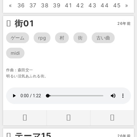
«
36
37
38
39
41
42
43
44
45
»
街01
26年前
ゲーム
rpg
村
街
古い曲
midi
作曲：森田交一
明るい活気あふれる街。
テーマ15
26年前