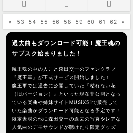
«
53
54
55
56
58
59
60
61
62
»
過去曲もダウンロード可能！魔王魂の
サブスク始まりました！
魔王魂の中の人こと森田交一のファンクラブ
『魔王軍』が正式サービス開始しました！
魔王軍では過去に公開していた『枯れない花
（旧バージョン）』といった現在非公開となっ
ている楽曲や姉妹サイトMUSiX51で販売して
いた楽曲がダウンロード可能となる予定です！
限定素材の他に森田交一の過去の写真やレアな
人気曲のデモサウンドが聴けたり限定グッズ