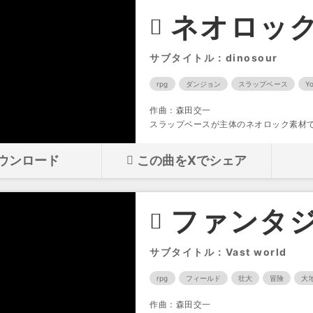
ネオロック
サブタイトル：dinosour
rpg
ダンジョン
スラップベース
Y
作曲：森田交一
スラップベースが主体のネオロック素材
ウンロード
この曲をXでシェア
ファンタジ
サブタイトル：Vast world
rpg
フィールド
壮大
冒険
大
作曲：森田交一