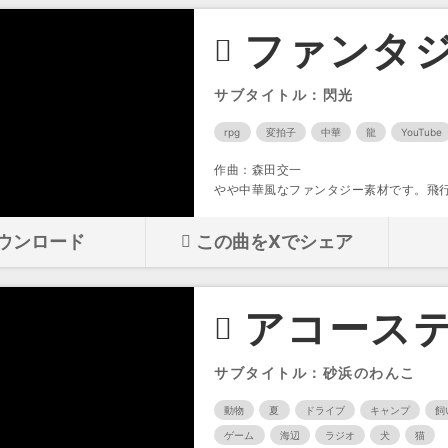
ファンタジ
サブタイトル：閃光
rpg
変拍子
中華
龍
YouTube
作曲：森田交一
やや中華風なファンタジー素材です。飛
ウンロード
この曲をXでシェア
アコーステ
サブタイトル：砂浜のわんこ
動物
夏
ドライブ
キャンプ
飼
ゲーム
海辺
ラジオ
犬
猫