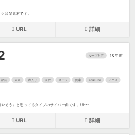
ック音楽素材です。
URL
詳細
2
10年前
ループ対応
都会
未来
声入り
現代
スーツ
提案
YouTube
アニメ
増やそう』と思ってるタイプのサイバー曲です。Uh〜
URL
詳細