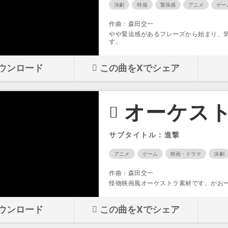
演劇
特撮
緊張感
アニメ
ゲー
作曲：森田交一
やや緊迫感があるフレーズから始まり、
す。
ウンロード
この曲をXでシェア
オーケスト
サブタイトル：進撃
アニメ
ゲーム
映画・ドラマ
演劇
作曲：森田交一
怪物映画風オーケストラ素材です。がおー
ウンロード
この曲をXでシェア