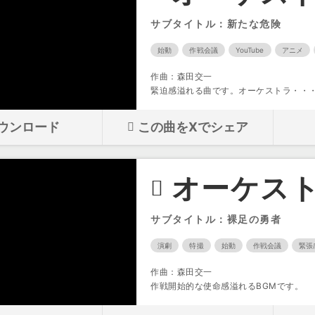
サブタイトル：新たな危険
始動
作戦会議
YouTube
アニメ
作曲：森田交一
緊迫感溢れる曲です。オーケストラ・・
ウンロード
この曲をXでシェア
オーケスト
サブタイトル：裸足の勇者
演劇
特撮
始動
作戦会議
緊張
作曲：森田交一
作戦開始的な使命感溢れるBGMです。