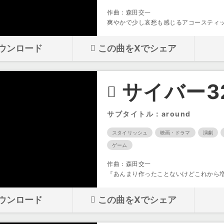
作曲：森田交一
爽やかで少し哀愁も感じるアコースティ
ウンロード
この曲をXでシェア
サイバー3
サブタイトル：around
スタイリッシュ
映画・ドラマ
演劇
ゲーム
作曲：森田交一
『あんまり作ったことないけどこれから
ウンロード
この曲をXでシェア