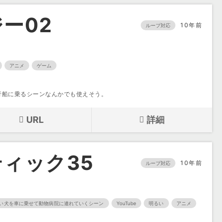
ー02
10年前
ループ対応
アニメ
ゲーム
行船に乗るシーンなんかでも使えそう。
URL
詳細
ィック35
10年前
ループ対応
い犬を車に乗せて動物病院に連れていくシーン
YouTube
明るい
アニメ