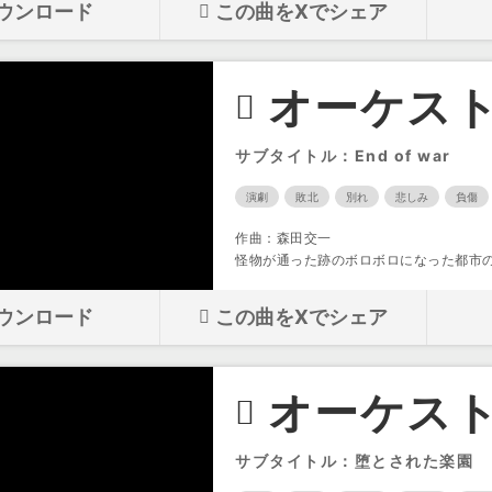
ウンロード
この曲をXでシェア
オーケスト
サブタイトル：End of war
演劇
敗北
別れ
悲しみ
負傷
作曲：森田交一
怪物が通った跡のボロボロになった都市
ウンロード
この曲をXでシェア
オーケスト
サブタイトル：堕とされた楽園