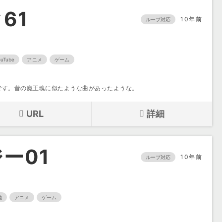
61
10年前
ループ対応
ouTube
アニメ
ゲーム
です。昔の魔王魂に似たような曲があったような。
URL
詳細
ー01
10年前
ループ対応
地
アニメ
ゲーム