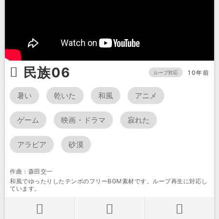
民族06
10年前
ループ対応
暑い
乾いた
和風
アニメ
ゲーム
映画・ドラマ
寂れた
アラビア
砂漠
作曲：森田交一
和風でゆったりしたテンポのフリーBGM素材です。ループ再生に対応し
ています。