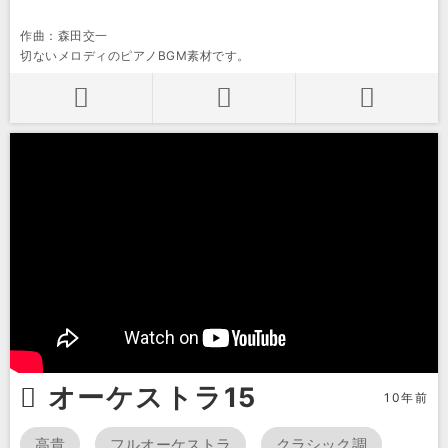
作曲：森田交一
切ないメロディのピアノBGM素材です。
オーケストラ15
10年前
高貴
フルオーケストラ
クラシック調