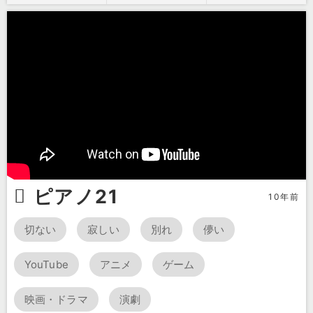
ピアノ21
10年前
切ない
寂しい
別れ
儚い
YouTube
アニメ
ゲーム
映画・ドラマ
演劇