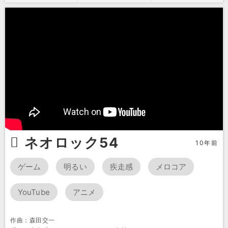
ネオロック54
10年前
ゲーム
明るい
疾走感
メロコア
YouTube
アニメ
作曲：森田交一