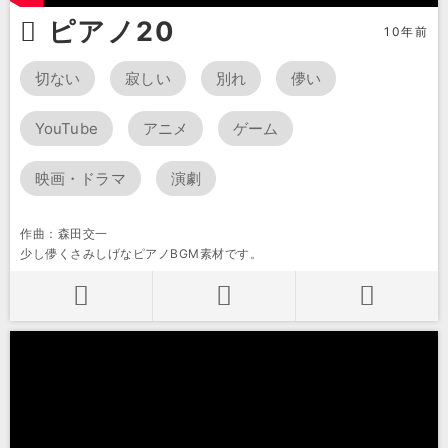
ピアノ20
10年前
切ない
寂しい
別れ
儚い
YouTube
アニメ
ゲーム
映画・ドラマ
演劇
作曲：森田交一
少し儚くさみしげなピアノBGM素材です。