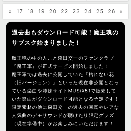
«
17
18
19
20
22
23
24
25
26
»
過去曲もダウンロード可能！魔王魂の
サブスク始まりました！
魔王魂の中の人こと森田交一のファンクラブ
『魔王軍』が正式サービス開始しました！
魔王軍では過去に公開していた『枯れない花
（旧バージョン）』といった現在非公開となっ
ている楽曲や姉妹サイトMUSiX51で販売して
いた楽曲がダウンロード可能となる予定です！
限定素材の他に森田交一の過去の写真やレアな
人気曲のデモサウンドが聴けたり限定グッズ
（現在準備中）がお楽しみにいただけます！