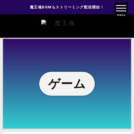
魔王魂BGMもストリーミング配信開始！
魔王魂ファンクラブ
menu
ゲーム
ゲーム