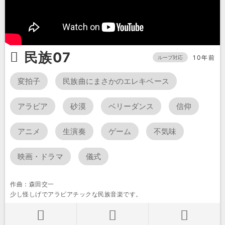
民族07
10年前
ループ対応
変拍子
民族曲にまさかのエレキベース
アラビア
砂漠
ベリーダンス
信仰
アニメ
生演奏
ゲーム
不気味
映画・ドラマ
儀式
作曲：森田交一
少し怪しげでアラビアチックな民族音楽です。