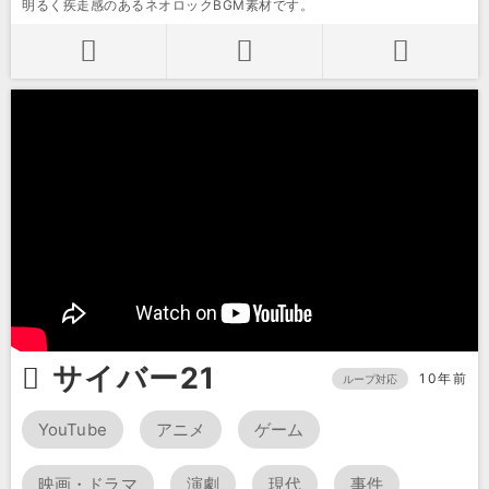
明るく疾走感のあるネオロックBGM素材です。
サイバー21
10年前
ループ対応
YouTube
アニメ
ゲーム
映画・ドラマ
演劇
現代
事件