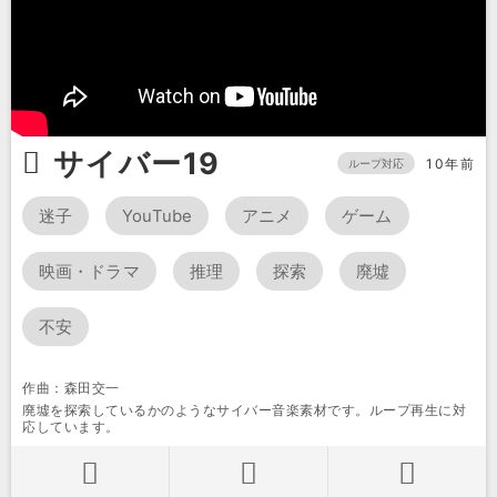
サイバー19
10年前
ループ対応
迷子
YouTube
アニメ
ゲーム
映画・ドラマ
推理
探索
廃墟
不安
作曲：森田交一
廃墟を探索しているかのようなサイバー音楽素材です。ループ再生に対
応しています。